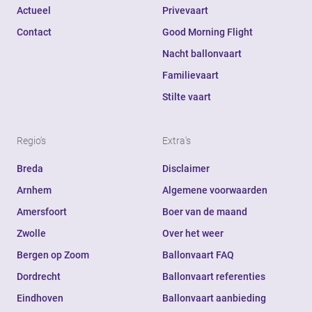
Actueel
Privevaart
Contact
Good Morning Flight
Nacht ballonvaart
Familievaart
Stilte vaart
Regio's
Extra's
Breda
Disclaimer
Arnhem
Algemene voorwaarden
Amersfoort
Boer van de maand
Zwolle
Over het weer
Bergen op Zoom
Ballonvaart FAQ
Dordrecht
Ballonvaart referenties
Eindhoven
Ballonvaart aanbieding