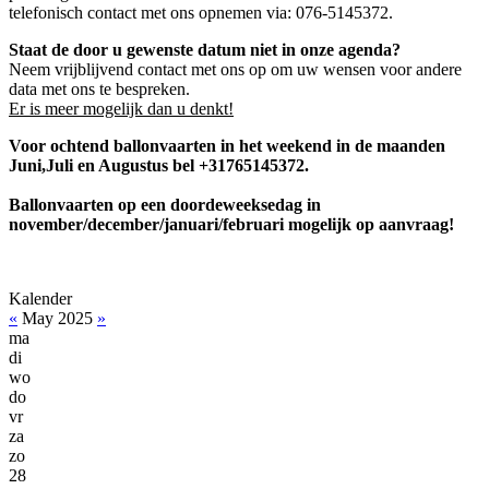
telefonisch contact met ons opnemen via: 076-5145372.
Staat de door u gewenste datum niet in onze agenda?
Neem vrijblijvend contact met ons op om uw wensen voor andere
data met ons te bespreken.
Er is meer mogelijk dan u denkt!
Voor ochtend ballonvaarten in het weekend in de maanden
Juni,Juli en Augustus bel +31765145372.
Ballonvaarten op een doordeweeksedag in
november/december/januari/februari mogelijk op aanvraag!
Kalender
«
May 2025
»
ma
di
wo
do
vr
za
zo
28