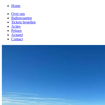
Home
Over ons
Ballonvaarten
Tickets bestellen
Acties
Prijzen
Actueel
Contact