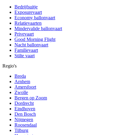
Bedrijfsuitje
Exposurevaart
Economy ballonvaart
Relatievaarten
Mindervalide ballonvaart
Privevaart
Good Morning Flight
Nacht ballonvaart
Familievaart
Stilte vaart
Regio's
Breda
Arnhem
Amersfoort
Zwolle
Bergen op Zoom
Dordrecht
Eindhoven
Den Bosch
Nijmegen
Roosendaal
Tilburg