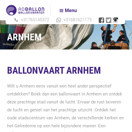
Home
Over ons
Menu
+31765145372
+31681621175
Ballonvaarten
ARNHEM
Tickets bestellen
Acties
BALLONVAART ARNHEM
Prijzen
Wilt u Arnhem eens vanuit een heel ander perspectief
Actueel
ontdekken? Boek dan een ballonvaart in Arnhem en ontdek
deze prachtige stad vanuit de lucht. Ervaar de rust bovenin
Contact
de lucht en geniet van het prachtige uitzicht. Ontdek het
oude stadscentrum van Arnhem, de verschillende kerken en
het Gelredome op een hele bijzondere manier. Een