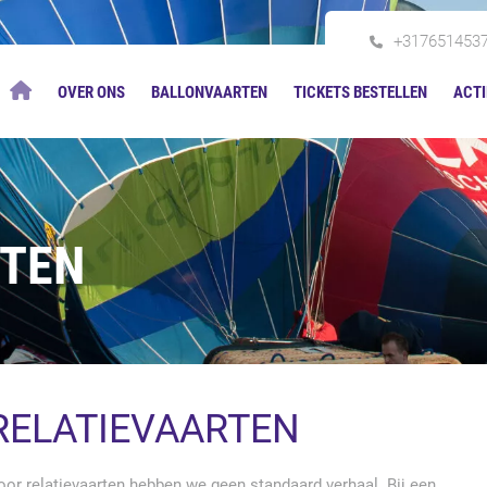
+317651453
OVER ONS
BALLONVAARTEN
TICKETS BESTELLEN
ACTI
RTEN
RELATIEVAARTEN
oor relatievaarten hebben we geen standaard verhaal. Bij een