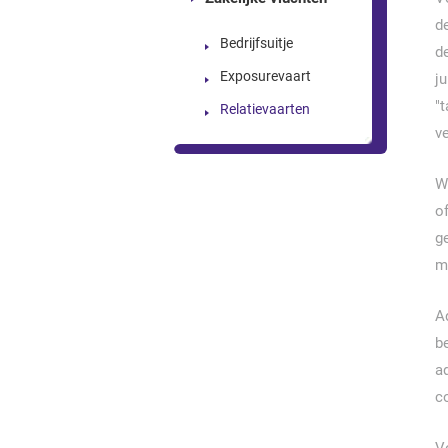
d
Bedrijfsuitje
d
Exposurevaart
j
"
Relatievaarten
v
W
o
g
m
Ad
b
a
c