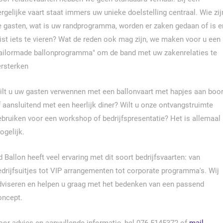
ergelijke vaart staat immers uw unieke doelstelling centraal. Wie zij
e gasten, wat is uw randprogramma, worden er zaken gedaan of is e
uist iets te vieren? Wat de reden ook mag zijn, we maken voor u een
tailormade ballonprogramma" om de band met uw zakenrelaties te
ersterken
ilt u uw gasten verwennen met een ballonvaart met hapjes aan boo
f aansluitend met een heerlijk diner? Wilt u onze ontvangstruimte
ebruiken voor een workshop of bedrijfspresentatie? Het is allemaal
ogelijk.
 Ballon heeft veel ervaring met dit soort bedrijfsvaarten: van
edrijfsuitjes tot VIP arrangementen tot corporate programma's. Wij
dviseren en helpen u graag met het bedenken van een passend
oncept.