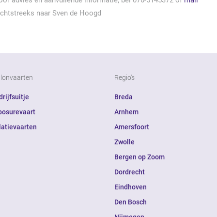
oor advies en aanvullende informatie, bel 076-5145372 of
mail
echtstreeks naar Sven de Hoogd
llonvaarten
Regio's
rijfsuitje
Breda
posurevaart
Arnhem
latievaarten
Amersfoort
Zwolle
Bergen op Zoom
Dordrecht
Eindhoven
Den Bosch