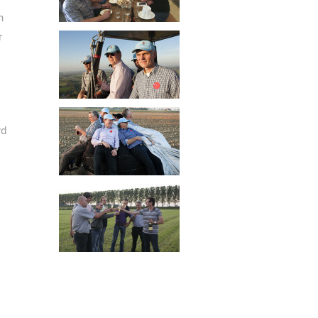
n
r
rd