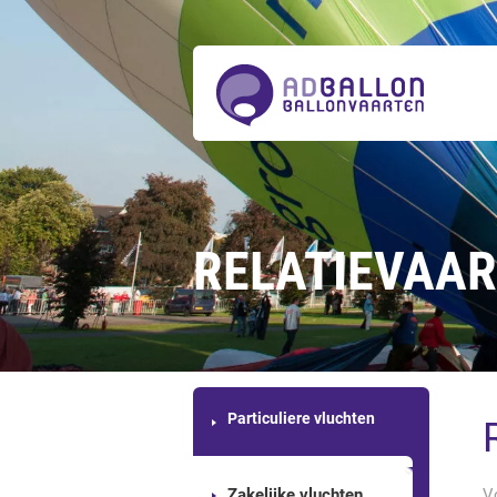
Over
ons
Ballonvaarten
Tickets
bestellen
Acties
Prijzen
Actueel
Contact
RELATIEVAA
Particuliere vluchten
Zakelijke vluchten
V