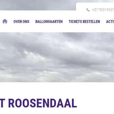
+317651453
OVER ONS
BALLONVAARTEN
TICKETS BESTELLEN
ACTI
T ROOSENDAAL