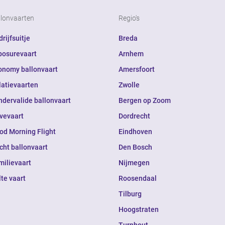
llonvaarten
Regio's
rijfsuitje
Breda
posurevaart
Arnhem
onomy ballonvaart
Amersfoort
latievaarten
Zwolle
ndervalide ballonvaart
Bergen op Zoom
ivevaart
Dordrecht
od Morning Flight
Eindhoven
cht ballonvaart
Den Bosch
milievaart
Nijmegen
lte vaart
Roosendaal
Tilburg
Hoogstraten