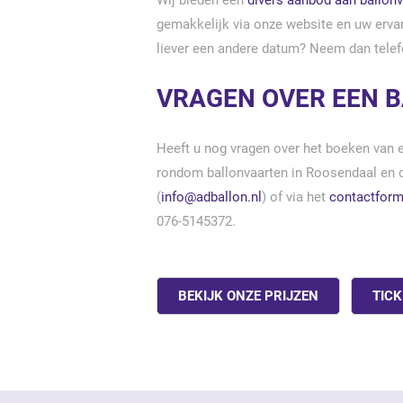
Wij bieden een
divers aanbod aan ballon
gemakkelijk via onze website en uw ervari
liever een andere datum? Neem dan telef
VRAGEN OVER EEN 
Heeft u nog vragen over het boeken van 
rondom ballonvaarten in Roosendaal en o
(
info@adballon.nl
) of via het
contactform
076-5145372.
BEKIJK ONZE PRIJZEN
TICK