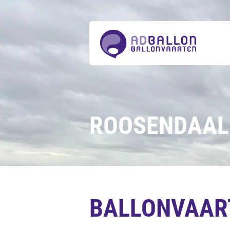
Over
ons
Ballonvaarten
Tickets
bestellen
Acties
Prijzen
Actueel
Contact
ROOSENDAAL
BALLONVAAR