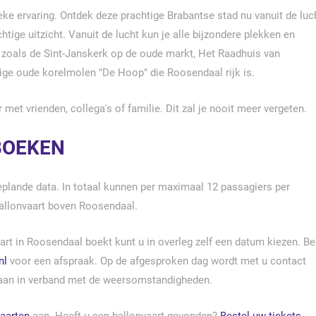
eke ervaring. Ontdek deze prachtige Brabantse stad nu vanuit de luc
chtige uitzicht. Vanuit de lucht kun je alle bijzondere plekken en
oals de Sint-Janskerk op de oude markt, Het Raadhuis van
ige oude korelmolen "De Hoop" die Roosendaal rijk is.
et vrienden, collega's of familie. Dit zal je nooit meer vergeten.
BOEKEN
plande data. In totaal kunnen per maximaal 12 passagiers per
ballonvaart boven Roosendaal.
art in Roosendaal boekt kunt u in overleg zelf een datum kiezen. Be
nl
voor een afspraak. Op de afgesproken dag wordt met u contact
aan in verband met de weersomstandigheden.