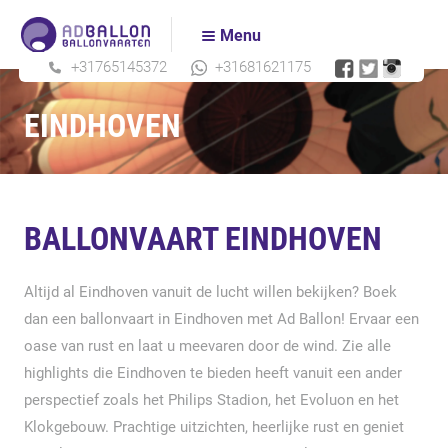
Home
Over ons
Menu
+31765145372
+31681621175
Ballonvaarten
EINDHOVEN
Tickets bestellen
Acties
BALLONVAART EINDHOVEN
Prijzen
Altijd al Eindhoven vanuit de lucht willen bekijken? Boek
Actueel
dan een ballonvaart in Eindhoven met Ad Ballon! Ervaar een
oase van rust en laat u meevaren door de wind. Zie alle
Contact
highlights die Eindhoven te bieden heeft vanuit een ander
perspectief zoals het Philips Stadion, het Evoluon en het
Klokgebouw. Prachtige uitzichten, heerlijke rust en geniet