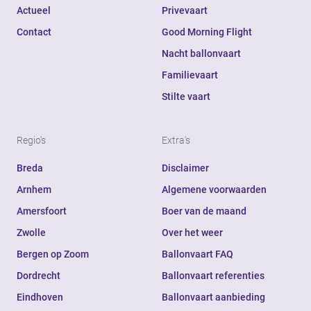
Actueel
Privevaart
Contact
Good Morning Flight
Nacht ballonvaart
Familievaart
Stilte vaart
Regio's
Extra's
Breda
Disclaimer
Arnhem
Algemene voorwaarden
Amersfoort
Boer van de maand
Zwolle
Over het weer
Bergen op Zoom
Ballonvaart FAQ
Dordrecht
Ballonvaart referenties
Eindhoven
Ballonvaart aanbieding