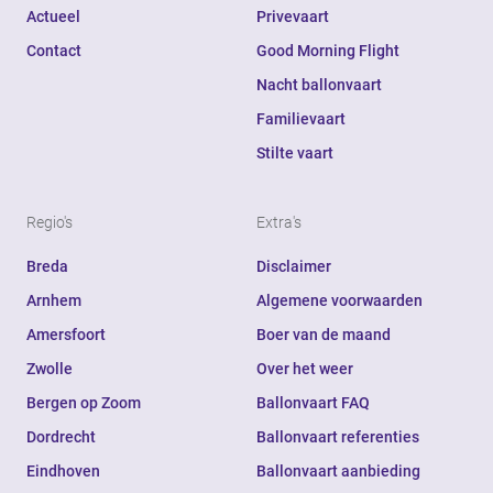
Actueel
Privevaart
Contact
Good Morning Flight
Nacht ballonvaart
Familievaart
Stilte vaart
Regio's
Extra's
Breda
Disclaimer
Arnhem
Algemene voorwaarden
Amersfoort
Boer van de maand
Zwolle
Over het weer
Bergen op Zoom
Ballonvaart FAQ
Dordrecht
Ballonvaart referenties
Eindhoven
Ballonvaart aanbieding