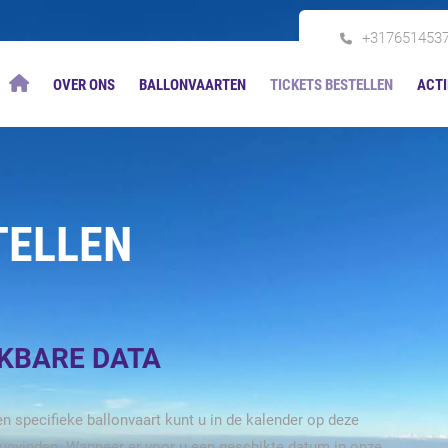
+317651453
OVER ONS
BALLONVAARTEN
TICKETS BESTELLEN
ACTI
TELLEN
IKBARE DATA
n specifieke ballonvaart kunt u in de kalender op deze
rugvinden. Wanneer er voor u een geschikte datum in onze