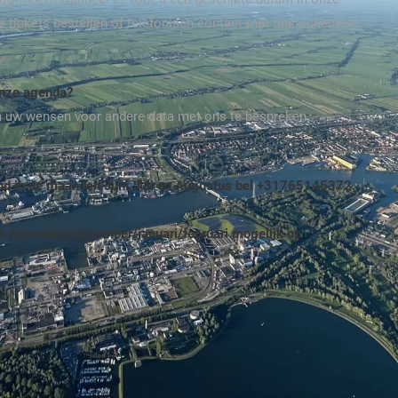
ite tickets bestellen of telefonisch contact met ons opnemen
onze agenda?
m uw wensen voor andere data met ons te bespreken.
end in de maanden Juni,Juli en Augustus bel +31765145372.
n november/december/januari/februari mogelijk op