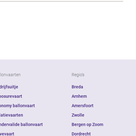
llonvaarten
Regio's
rijfsuitje
Breda
posurevaart
Arnhem
onomy ballonvaart
Amersfoort
latievaarten
Zwolle
ndervalide ballonvaart
Bergen op Zoom
ivevaart
Dordrecht