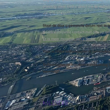
planning staat kunt u direct via de webs
via: 076-5145372.
Staat de door u gewenste datum niet in 
Neem vrijblijvend contact met ons op o
Er is meer mogelijk dan u denkt!
Voor ochtend ballonvaarten in het week
Ballonvaarten op een doordeweeksedag i
aanvraag!
KALENDER