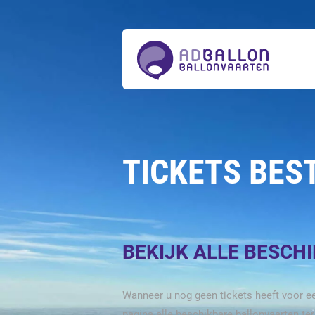
Over
ons
Ballonvaarten
Tickets
bestellen
Acties
Prijzen
Actueel
Contact
TICKETS BES
BEKIJK ALLE BESCH
Wanneer u nog geen tickets heeft voor ee
pagina alle beschikbare ballonvaarten te