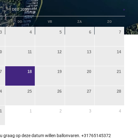
»
DEC 2025
DO
VR
ZA
ZO
3
4
5
6
7
0
11
12
13
14
7
18
19
20
21
4
25
26
27
28
1
1
2
3
4
 u graag op deze datum willen ballonvaren. +31765145372