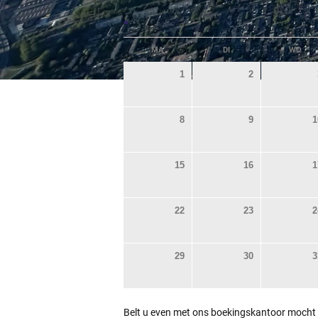
«
MA
DI
WO
1
2
8
9
1
15
16
1
22
23
2
29
30
3
Belt u even met ons boekingskantoor mocht