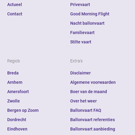
Actueel
Privevaart
Contact
Good Morning Flight
Nacht ballonvaart
Familievaart
Stilte vaart
Regio's
Extra's
Breda
Disclaimer
Arnhem
Algemene voorwaarden
Amersfoort
Boer van de maand
Zwolle
Over het weer
Bergen op Zoom
Ballonvaart FAQ
Dordrecht
Ballonvaart referenties
Eindhoven
Ballonvaart aanbieding