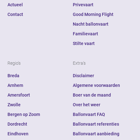
Actueel
Privevaart
Contact
Good Morning Flight
Nacht ballonvaart
Familievaart
Stilte vaart
Regio's
Extra's
Breda
Disclaimer
Arnhem
Algemene voorwaarden
Amersfoort
Boer van de maand
Zwolle
Over het weer
Bergen op Zoom
Ballonvaart FAQ
Dordrecht
Ballonvaart referenties
Eindhoven
Ballonvaart aanbieding