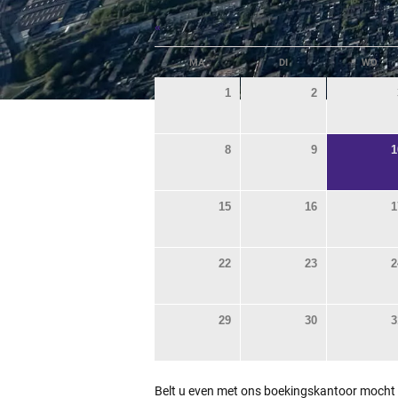
«
MA
DI
WO
1
2
8
9
1
15
16
1
22
23
2
29
30
3
Belt u even met ons boekingskantoor mocht