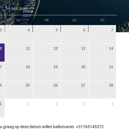
»
DEC 2025
DO
VR
ZA
ZO
3
4
5
6
7
0
11
12
13
14
7
18
19
20
21
4
25
26
27
28
1
1
2
3
4
 u graag op deze datum willen ballonvaren. +31765145372