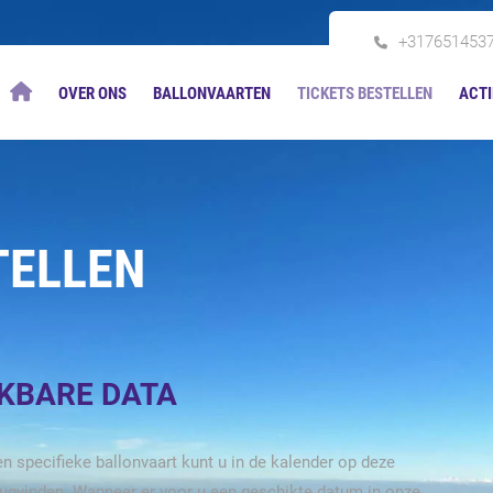
+317651453
OVER ONS
BALLONVAARTEN
TICKETS BESTELLEN
ACTI
TELLEN
IKBARE DATA
n specifieke ballonvaart kunt u in de kalender op deze
rugvinden. Wanneer er voor u een geschikte datum in onze