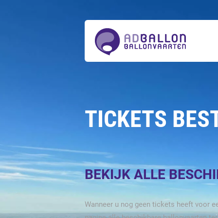
Over
ons
Ballonvaarten
Tickets
bestellen
Acties
Prijzen
Actueel
Contact
TICKETS BES
BEKIJK ALLE BESCH
Wanneer u nog geen tickets heeft voor ee
pagina alle beschikbare ballonvaarten te