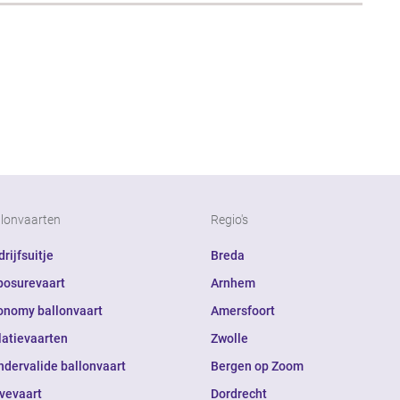
llonvaarten
Regio's
rijfsuitje
Breda
posurevaart
Arnhem
onomy ballonvaart
Amersfoort
latievaarten
Zwolle
ndervalide ballonvaart
Bergen op Zoom
ivevaart
Dordrecht