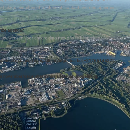
ite tickets bestellen of telefonisch contact met ons opnemen
onze agenda?
m uw wensen voor andere data met ons te bespreken.
end in de maanden Juni,Juli en Augustus bel +31765145372.
n november/december/januari/februari mogelijk op