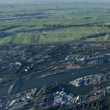
planning staat kunt u direct via de webs
via: 076-5145372.
Staat de door u gewenste datum niet in 
Neem vrijblijvend contact met ons op o
Er is meer mogelijk dan u denkt!
Voor ochtend ballonvaarten in het week
Ballonvaarten op een doordeweeksedag i
aanvraag!
KALENDER