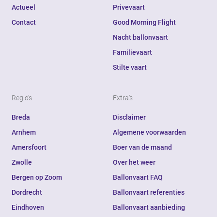
Actueel
Privevaart
Contact
Good Morning Flight
Nacht ballonvaart
Familievaart
Stilte vaart
Regio's
Extra's
Breda
Disclaimer
Arnhem
Algemene voorwaarden
Amersfoort
Boer van de maand
Zwolle
Over het weer
Bergen op Zoom
Ballonvaart FAQ
Dordrecht
Ballonvaart referenties
Eindhoven
Ballonvaart aanbieding