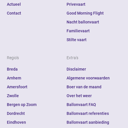
Actueel
Privevaart
Contact
Good Morning Flight
Nacht ballonvaart
Familievaart
Stilte vaart
Regio's
Extra's
Breda
Disclaimer
Arnhem
Algemene voorwaarden
Amersfoort
Boer van de maand
Zwolle
Over het weer
Bergen op Zoom
Ballonvaart FAQ
Dordrecht
Ballonvaart referenties
Eindhoven
Ballonvaart aanbieding