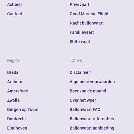
Actueel
Privevaart
Contact
Good Morning Flight
Nacht ballonvaart
Familievaart
Stilte vaart
Regio's
Extra's
Breda
Disclaimer
Arnhem
Algemene voorwaarden
Amersfoort
Boer van de maand
Zwolle
Over het weer
Bergen op Zoom
Ballonvaart FAQ
Dordrecht
Ballonvaart referenties
Eindhoven
Ballonvaart aanbieding