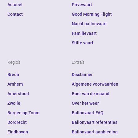
Actueel
Privevaart
Contact
Good Morning Flight
Nacht ballonvaart
Familievaart
Stilte vaart
Regio's
Extra's
Breda
Disclaimer
Arnhem
Algemene voorwaarden
Amersfoort
Boer van de maand
Zwolle
Over het weer
Bergen op Zoom
Ballonvaart FAQ
Dordrecht
Ballonvaart referenties
Eindhoven
Ballonvaart aanbieding