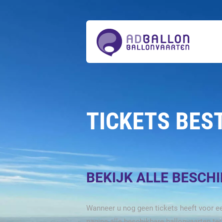
Over
ons
Ballonvaarten
Tickets
bestellen
Acties
Prijzen
Actueel
Contact
TICKETS BES
BEKIJK ALLE BESCH
Wanneer u nog geen tickets heeft voor ee
pagina alle beschikbare ballonvaarten te