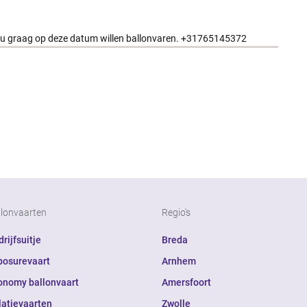
 u graag op deze datum willen ballonvaren. +31765145372
llonvaarten
Regio's
rijfsuitje
Breda
posurevaart
Arnhem
onomy ballonvaart
Amersfoort
latievaarten
Zwolle