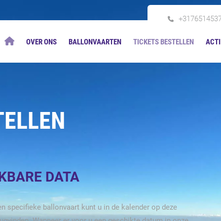
+317651453
OVER ONS
BALLONVAARTEN
TICKETS BESTELLEN
ACTI
TELLEN
IKBARE DATA
n specifieke ballonvaart kunt u in de kalender op deze
rugvinden. Wanneer er voor u een geschikte datum in onze