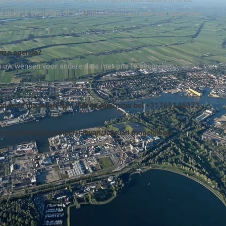
ite tickets bestellen of telefonisch contact met ons opnemen
onze agenda?
m uw wensen voor andere data met ons te bespreken.
end in de maanden Juni,Juli en Augustus bel +31765145372.
n november/december/januari/februari mogelijk op