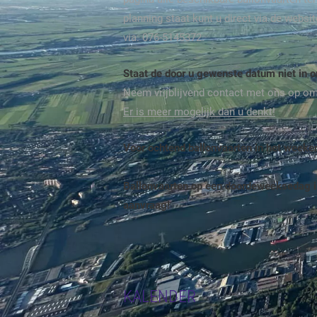
planning staat kunt u direct via de webs
via: 076-5145372.
Staat de door u gewenste datum niet in 
Neem vrijblijvend contact met ons op o
Er is meer mogelijk dan u denkt!
Voor ochtend ballonvaarten in het week
Ballonvaarten op een doordeweeksedag i
aanvraag!
KALENDER