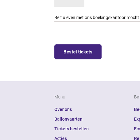
Belt u even met ons boekingskantoor mocht
Bestel tickets
Menu
Ba
Over ons
Bed
Ballonvaarten
Ex
Tickets bestellen
Ec
Acties
Re