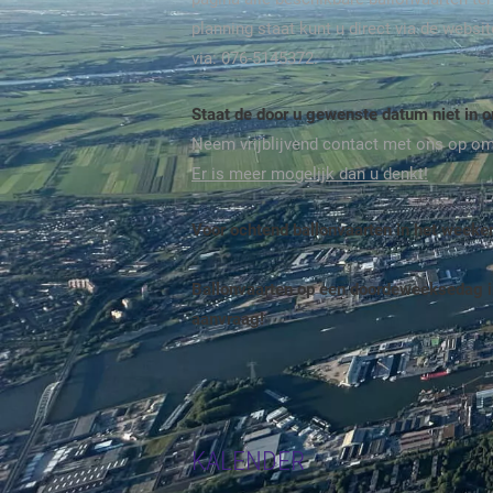
planning staat kunt u direct via de webs
via: 076-5145372.
Staat de door u gewenste datum niet in 
Neem vrijblijvend contact met ons op o
Er is meer mogelijk dan u denkt!
Voor ochtend ballonvaarten in het week
Ballonvaarten op een doordeweeksedag i
aanvraag!
KALENDER