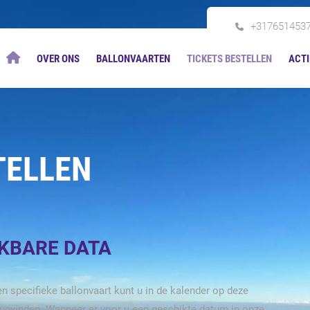
+317651453
OVER ONS
BALLONVAARTEN
TICKETS BESTELLEN
ACTI
TELLEN
IKBARE DATA
n specifieke ballonvaart kunt u in de kalender op deze
rugvinden. Wanneer er voor u een geschikte datum in onze