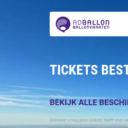
Over
ons
Ballonvaarten
Tickets
bestellen
Acties
Prijzen
Actueel
Contact
TICKETS BES
BEKIJK ALLE BESCH
Wanneer u nog geen tickets heeft voor ee
pagina alle beschikbare ballonvaarten te