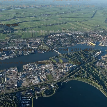
ite tickets bestellen of telefonisch contact met ons opnemen
onze agenda?
m uw wensen voor andere data met ons te bespreken.
end in de maanden Juni,Juli en Augustus bel +31765145372.
n november/december/januari/februari mogelijk op