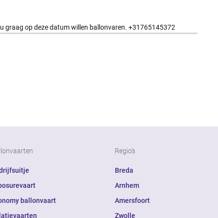
 u graag op deze datum willen ballonvaren. +31765145372
llonvaarten
Regio's
rijfsuitje
Breda
posurevaart
Arnhem
onomy ballonvaart
Amersfoort
latievaarten
Zwolle