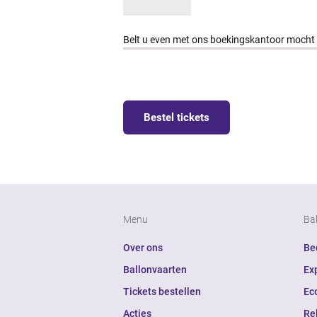
Belt u even met ons boekingskantoor mocht
Bestel tickets
Menu
Ba
Over ons
Bed
Ballonvaarten
Ex
Tickets bestellen
Ec
Acties
Re