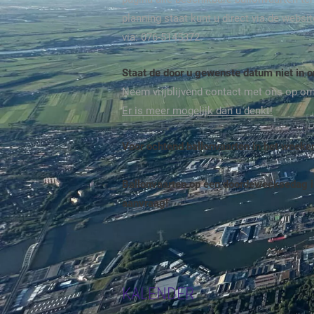
planning staat kunt u direct via de webs
via: 076-5145372.
Staat de door u gewenste datum niet in 
Neem vrijblijvend contact met ons op o
Er is meer mogelijk dan u denkt!
Voor ochtend ballonvaarten in het week
Ballonvaarten op een doordeweeksedag i
aanvraag!
KALENDER