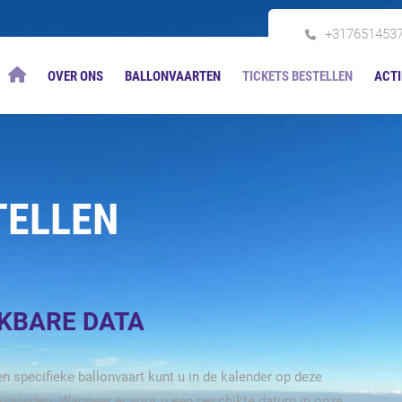
+317651453
OVER ONS
BALLONVAARTEN
TICKETS BESTELLEN
ACTI
TELLEN
IKBARE DATA
n specifieke ballonvaart kunt u in de kalender op deze
rugvinden. Wanneer er voor u een geschikte datum in onze