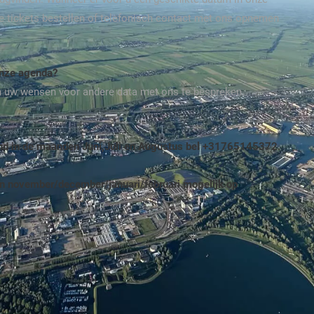
ite tickets bestellen of telefonisch contact met ons opnemen
onze agenda?
m uw wensen voor andere data met ons te bespreken.
end in de maanden Juni,Juli en Augustus bel +31765145372.
n november/december/januari/februari mogelijk op