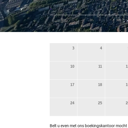
«
MA
DI
WO
27
28
2
3
4
10
11
1
17
18
1
24
25
2
Belt u even met ons boekingskantoor mocht