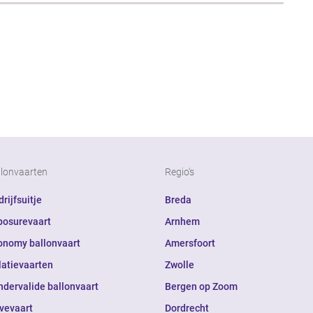
llonvaarten
Regio's
rijfsuitje
Breda
posurevaart
Arnhem
onomy ballonvaart
Amersfoort
latievaarten
Zwolle
ndervalide ballonvaart
Bergen op Zoom
ivevaart
Dordrecht