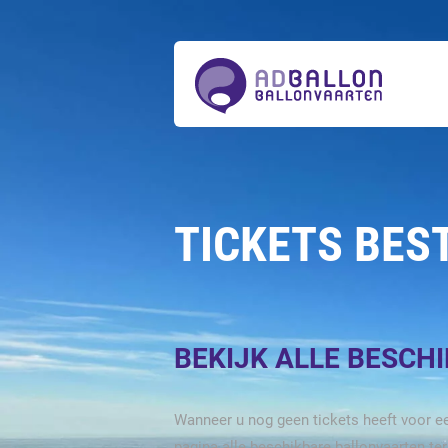
Over
ons
Ballonvaarten
Tickets
bestellen
Acties
Prijzen
Actueel
Contact
TICKETS BES
BEKIJK ALLE BESCH
Wanneer u nog geen tickets heeft voor ee
pagina alle beschikbare ballonvaarten te