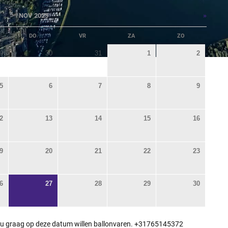
»
NOV 2025
DO
VR
ZA
ZO
9
30
31
1
2
5
6
7
8
9
2
13
14
15
16
9
20
21
22
23
6
27
28
29
30
 u graag op deze datum willen ballonvaren. +31765145372