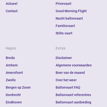
Actueel
Privevaart
Contact
Good Morning Flight
Nacht ballonvaart
Familievaart
Stilte vaart
Regio's
Extra's
Breda
Disclaimer
Arnhem
Algemene voorwaarden
Amersfoort
Boer van de maand
Zwolle
Over het weer
Bergen op Zoom
Ballonvaart FAQ
Dordrecht
Ballonvaart referenties
Eindhoven
Ballonvaart aanbieding