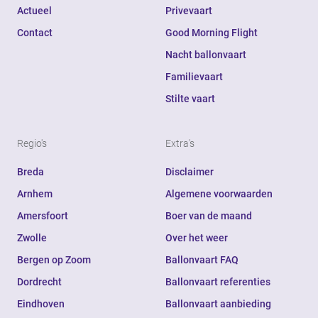
Actueel
Privevaart
Contact
Good Morning Flight
Nacht ballonvaart
Familievaart
Stilte vaart
Regio's
Extra's
Breda
Disclaimer
Arnhem
Algemene voorwaarden
Amersfoort
Boer van de maand
Zwolle
Over het weer
Bergen op Zoom
Ballonvaart FAQ
Dordrecht
Ballonvaart referenties
Eindhoven
Ballonvaart aanbieding