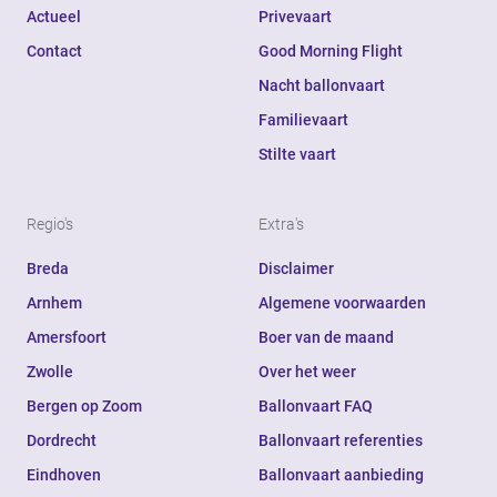
Actueel
Privevaart
Contact
Good Morning Flight
Nacht ballonvaart
Familievaart
Stilte vaart
Regio's
Extra's
Breda
Disclaimer
Arnhem
Algemene voorwaarden
Amersfoort
Boer van de maand
Zwolle
Over het weer
Bergen op Zoom
Ballonvaart FAQ
Dordrecht
Ballonvaart referenties
Eindhoven
Ballonvaart aanbieding