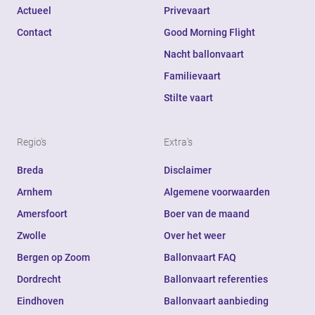
Actueel
Privevaart
Contact
Good Morning Flight
Nacht ballonvaart
Familievaart
Stilte vaart
Regio's
Extra's
Breda
Disclaimer
Arnhem
Algemene voorwaarden
Amersfoort
Boer van de maand
Zwolle
Over het weer
Bergen op Zoom
Ballonvaart FAQ
Dordrecht
Ballonvaart referenties
Eindhoven
Ballonvaart aanbieding