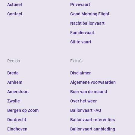
Actueel
Privevaart
Contact
Good Morning Flight
Nacht ballonvaart
Familievaart
Stilte vaart
Regio's
Extra's
Breda
Disclaimer
Arnhem
Algemene voorwaarden
Amersfoort
Boer van de maand
Zwolle
Over het weer
Bergen op Zoom
Ballonvaart FAQ
Dordrecht
Ballonvaart referenties
Eindhoven
Ballonvaart aanbieding