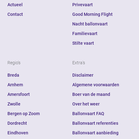
Actueel
Privevaart
Contact
Good Morning Flight
Nacht ballonvaart
Familievaart
Stilte vaart
Regio's
Extra's
Breda
Disclaimer
Arnhem
Algemene voorwaarden
Amersfoort
Boer van de maand
Zwolle
Over het weer
Bergen op Zoom
Ballonvaart FAQ
Dordrecht
Ballonvaart referenties
Eindhoven
Ballonvaart aanbieding