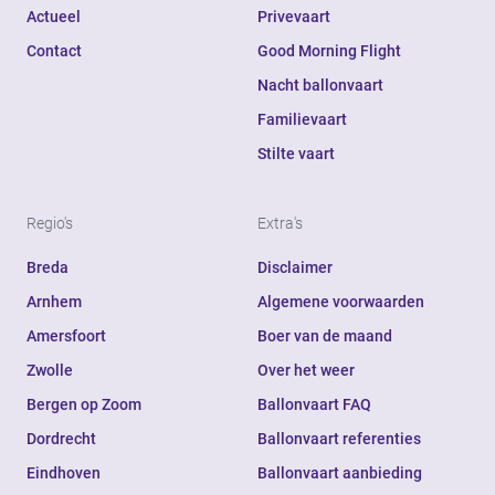
Actueel
Privevaart
Contact
Good Morning Flight
Nacht ballonvaart
Familievaart
Stilte vaart
Regio's
Extra's
Breda
Disclaimer
Arnhem
Algemene voorwaarden
Amersfoort
Boer van de maand
Zwolle
Over het weer
Bergen op Zoom
Ballonvaart FAQ
Dordrecht
Ballonvaart referenties
Eindhoven
Ballonvaart aanbieding