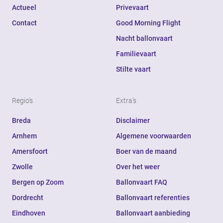
Actueel
Privevaart
Contact
Good Morning Flight
Nacht ballonvaart
Familievaart
Stilte vaart
Regio's
Extra's
Breda
Disclaimer
Arnhem
Algemene voorwaarden
Amersfoort
Boer van de maand
Zwolle
Over het weer
Bergen op Zoom
Ballonvaart FAQ
Dordrecht
Ballonvaart referenties
Eindhoven
Ballonvaart aanbieding