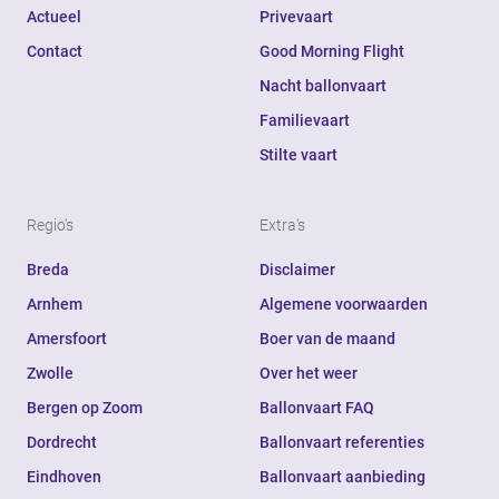
Actueel
Privevaart
Contact
Good Morning Flight
Nacht ballonvaart
Familievaart
Stilte vaart
Regio's
Extra's
Breda
Disclaimer
Arnhem
Algemene voorwaarden
Amersfoort
Boer van de maand
Zwolle
Over het weer
Bergen op Zoom
Ballonvaart FAQ
Dordrecht
Ballonvaart referenties
Eindhoven
Ballonvaart aanbieding