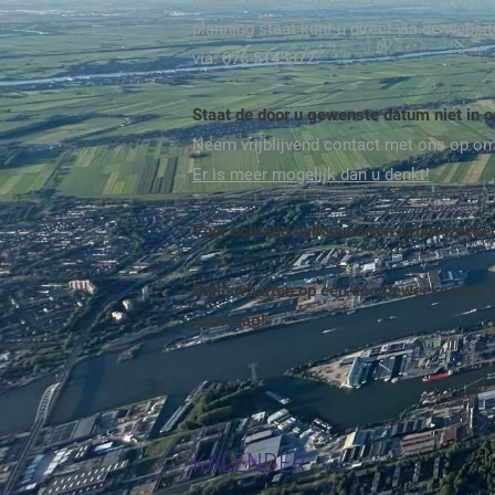
planning staat kunt u direct via de webs
via: 076-5145372.
Staat de door u gewenste datum niet in 
Neem vrijblijvend contact met ons op o
Er is meer mogelijk dan u denkt!
Voor ochtend ballonvaarten in het week
Ballonvaarten op een doordeweeksedag i
aanvraag!
KALENDER