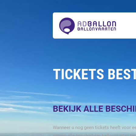
Over
ons
Ballonvaarten
Tickets
bestellen
Acties
Prijzen
Actueel
Contact
TICKETS BES
BEKIJK ALLE BESCH
Wanneer u nog geen tickets heeft voor ee
pagina alle beschikbare ballonvaarten te