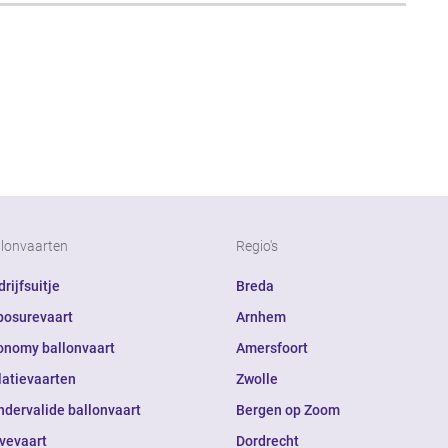
llonvaarten
Regio's
rijfsuitje
Breda
posurevaart
Arnhem
onomy ballonvaart
Amersfoort
latievaarten
Zwolle
ndervalide ballonvaart
Bergen op Zoom
ivevaart
Dordrecht