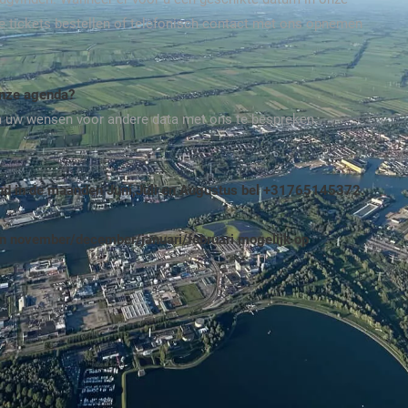
ite tickets bestellen of telefonisch contact met ons opnemen
onze agenda?
m uw wensen voor andere data met ons te bespreken.
end in de maanden Juni,Juli en Augustus bel +31765145372.
n november/december/januari/februari mogelijk op