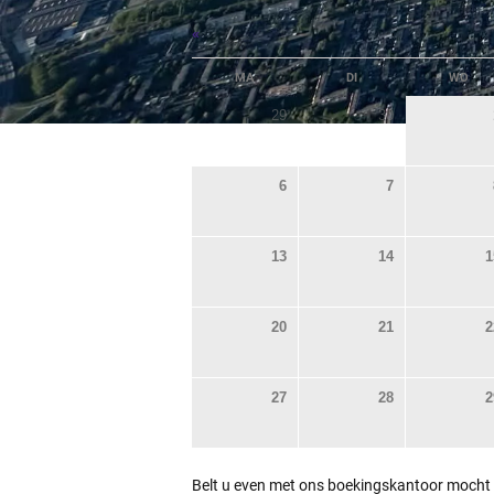
«
MA
DI
WO
29
30
6
7
13
14
1
20
21
2
27
28
2
Belt u even met ons boekingskantoor mocht