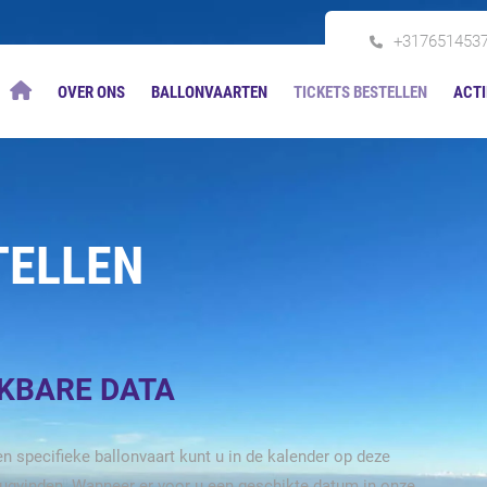
+317651453
OVER ONS
BALLONVAARTEN
TICKETS BESTELLEN
ACTI
TELLEN
IKBARE DATA
n specifieke ballonvaart kunt u in de kalender op deze
rugvinden. Wanneer er voor u een geschikte datum in onze