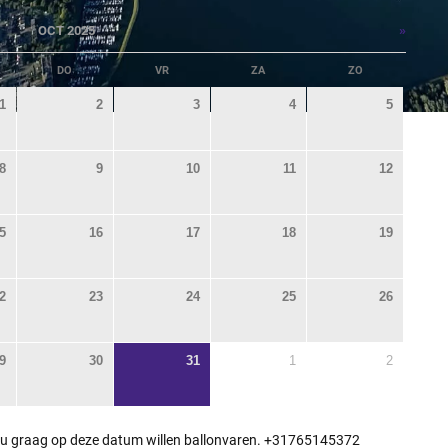
»
OCT 2025
DO
VR
ZA
ZO
1
2
3
4
5
8
9
10
11
12
5
16
17
18
19
2
23
24
25
26
9
30
31
1
2
 u graag op deze datum willen ballonvaren. +31765145372