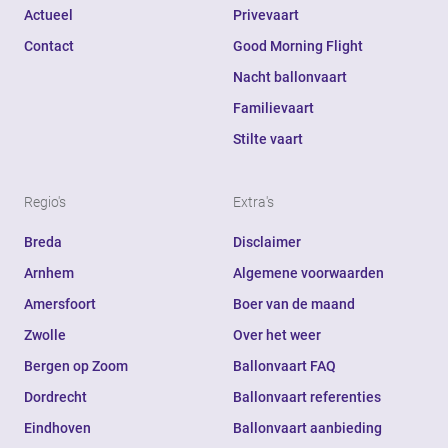
Actueel
Privevaart
Contact
Good Morning Flight
Nacht ballonvaart
Familievaart
Stilte vaart
Regio's
Extra's
Breda
Disclaimer
Arnhem
Algemene voorwaarden
Amersfoort
Boer van de maand
Zwolle
Over het weer
Bergen op Zoom
Ballonvaart FAQ
Dordrecht
Ballonvaart referenties
Eindhoven
Ballonvaart aanbieding