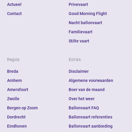
Actueel
Privevaart
Contact
Good Morning Flight
Nacht ballonvaart
Familievaart
Stilte vaart
Regio's
Extra's
Breda
Disclaimer
Arnhem
Algemene voorwaarden
Amersfoort
Boer van de maand
Zwolle
Over het weer
Bergen op Zoom
Ballonvaart FAQ
Dordrecht
Ballonvaart referenties
Eindhoven
Ballonvaart aanbieding