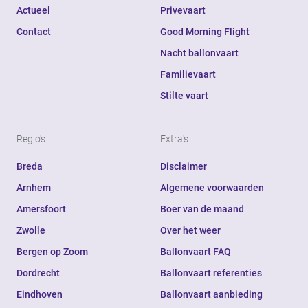
Actueel
Privevaart
Contact
Good Morning Flight
Nacht ballonvaart
Familievaart
Stilte vaart
Regio's
Extra's
Breda
Disclaimer
Arnhem
Algemene voorwaarden
Amersfoort
Boer van de maand
Zwolle
Over het weer
Bergen op Zoom
Ballonvaart FAQ
Dordrecht
Ballonvaart referenties
Eindhoven
Ballonvaart aanbieding