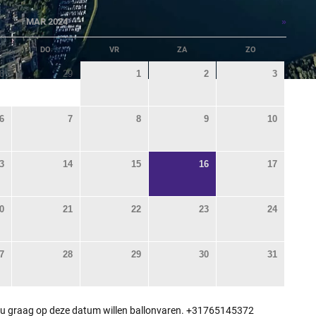
»
MAR 2024
DO
VR
ZA
ZO
8
29
1
2
3
6
7
8
9
10
3
14
15
16
17
0
21
22
23
24
7
28
29
30
31
 u graag op deze datum willen ballonvaren. +31765145372