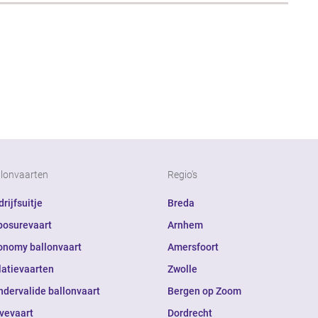
llonvaarten
Regio's
rijfsuitje
Breda
posurevaart
Arnhem
onomy ballonvaart
Amersfoort
latievaarten
Zwolle
ndervalide ballonvaart
Bergen op Zoom
ivevaart
Dordrecht