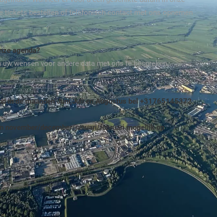
ite tickets bestellen of telefonisch contact met ons opnemen
onze agenda?
m uw wensen voor andere data met ons te bespreken.
end in de maanden Juni,Juli en Augustus bel +31765145372.
n november/december/januari/februari mogelijk op