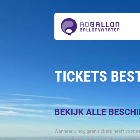
Over
ons
Ballonvaarten
Tickets
bestellen
Acties
Prijzen
Actueel
Contact
TICKETS BES
BEKIJK ALLE BESCH
Wanneer u nog geen tickets heeft voor ee
pagina alle beschikbare ballonvaarten te