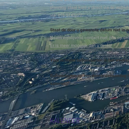
planning staat kunt u direct via de webs
via: 076-5145372.
Staat de door u gewenste datum niet in 
Neem vrijblijvend contact met ons op o
Er is meer mogelijk dan u denkt!
Voor ochtend ballonvaarten in het week
Ballonvaarten op een doordeweeksedag i
aanvraag!
KALENDER