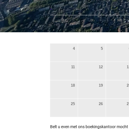
«
MA
DI
WO
26
27
2
4
5
11
12
1
18
19
2
25
26
2
Belt u even met ons boekingskantoor mocht