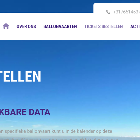
+317651453
OVER ONS
BALLONVAARTEN
TICKETS BESTELLEN
ACTI
TELLEN
IKBARE DATA
n specifieke ballonvaart kunt u in de kalender op deze
rugvinden. Wanneer er voor u een geschikte datum in onze