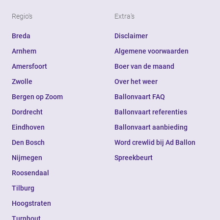
Regio's
Extra's
Breda
Disclaimer
Arnhem
Algemene voorwaarden
Amersfoort
Boer van de maand
Zwolle
Over het weer
Bergen op Zoom
Ballonvaart FAQ
Dordrecht
Ballonvaart referenties
Eindhoven
Ballonvaart aanbieding
Den Bosch
Word crewlid bij Ad Ballon
Nijmegen
Spreekbeurt
Roosendaal
Tilburg
Hoogstraten
Turnhout