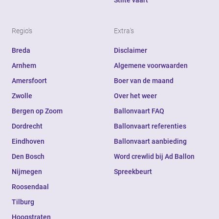
Stilte vaart
Regio's
Extra's
Breda
Disclaimer
Arnhem
Algemene voorwaarden
Amersfoort
Boer van de maand
Zwolle
Over het weer
Bergen op Zoom
Ballonvaart FAQ
Dordrecht
Ballonvaart referenties
Eindhoven
Ballonvaart aanbieding
Den Bosch
Word crewlid bij Ad Ballon
Nijmegen
Spreekbeurt
Roosendaal
Tilburg
Hoogstraten