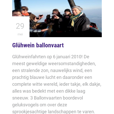
29
mei
Glühwein ballonvaart
Glühweinfahrten op 6 januari 2010! De
meest geweldige weersomstandigheden,
een stralende zon, nauwelijks wind, een
prachtig blauwe lucht en daaronder een
complete witte wereld, ieder takje, elk dakje,
alles was bedekt met een dikke laag
sneeuw. 3 Ballonvaarten boordevol
geluksvogels om over deze
sprookjesachtige landschappen te varen.