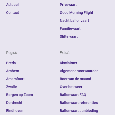
Actueel
Privevaart
Contact
Good Morning Flight
Nacht ballonvaart
Familievaart
Stilte vaart
Regio's
Extra's
Breda
Disclaimer
Arnhem
Algemene voorwaarden
Amersfoort
Boer van de maand
Zwolle
Over het weer
Bergen op Zoom
Ballonvaart FAQ
Dordrecht
Ballonvaart referenties
Eindhoven
Ballonvaart aanbieding