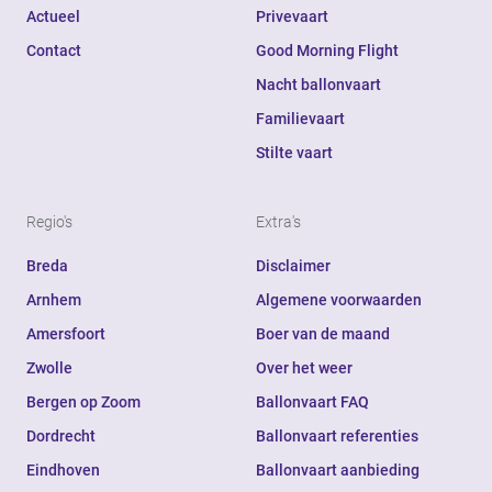
Actueel
Privevaart
Contact
Good Morning Flight
Nacht ballonvaart
Familievaart
Stilte vaart
Regio's
Extra's
Breda
Disclaimer
Arnhem
Algemene voorwaarden
Amersfoort
Boer van de maand
Zwolle
Over het weer
Bergen op Zoom
Ballonvaart FAQ
Dordrecht
Ballonvaart referenties
Eindhoven
Ballonvaart aanbieding