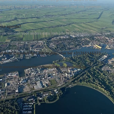
ite tickets bestellen of telefonisch contact met ons opnemen
onze agenda?
m uw wensen voor andere data met ons te bespreken.
end in de maanden Juni,Juli en Augustus bel +31765145372.
n november/december/januari/februari mogelijk op