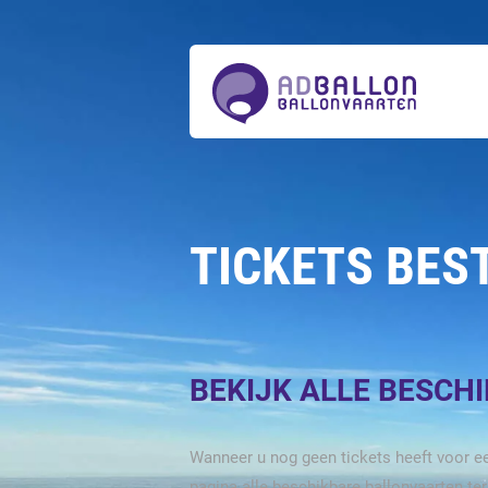
Over
ons
Ballonvaarten
Tickets
bestellen
Acties
Prijzen
Actueel
Contact
TICKETS BES
BEKIJK ALLE BESCH
Wanneer u nog geen tickets heeft voor ee
pagina alle beschikbare ballonvaarten te