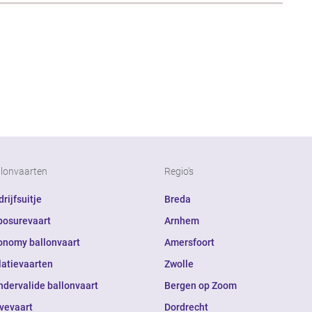
llonvaarten
Regio's
rijfsuitje
Breda
posurevaart
Arnhem
onomy ballonvaart
Amersfoort
latievaarten
Zwolle
ndervalide ballonvaart
Bergen op Zoom
ivevaart
Dordrecht