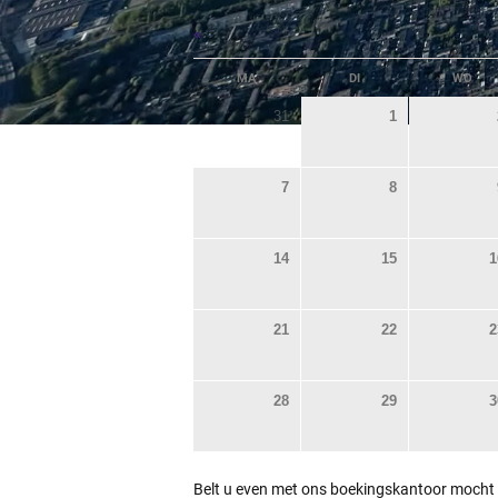
«
MA
DI
WO
31
1
7
8
14
15
1
21
22
2
28
29
3
Belt u even met ons boekingskantoor mocht