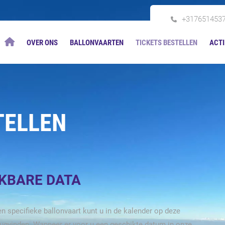
+317651453
OVER ONS
BALLONVAARTEN
TICKETS BESTELLEN
ACTI
TELLEN
IKBARE DATA
n specifieke ballonvaart kunt u in de kalender op deze
rugvinden. Wanneer er voor u een geschikte datum in onze