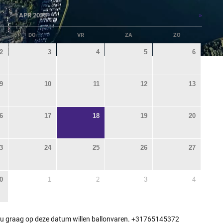
»
APR 2025
DO
VR
ZA
ZO
2
3
4
5
6
9
10
11
12
13
6
17
18
19
20
3
24
25
26
27
0
1
2
3
4
 u graag op deze datum willen ballonvaren. +31765145372