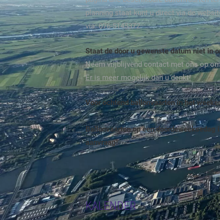
planning staat kunt u direct via de webs
via: 076-5145372.
Staat de door u gewenste datum niet in 
Neem vrijblijvend contact met ons op o
Er is meer mogelijk dan u denkt!
Voor ochtend ballonvaarten in het week
Ballonvaarten op een doordeweeksedag i
aanvraag!
KALENDER