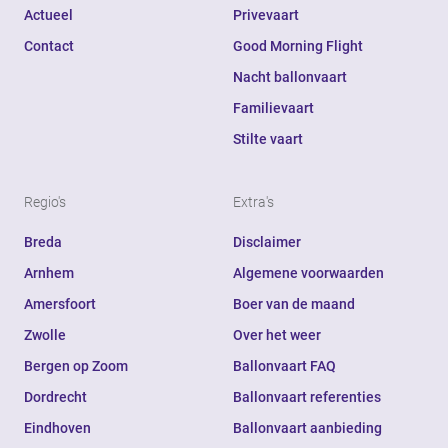
Actueel
Privevaart
Contact
Good Morning Flight
Nacht ballonvaart
Familievaart
Stilte vaart
Regio's
Extra's
Breda
Disclaimer
Arnhem
Algemene voorwaarden
Amersfoort
Boer van de maand
Zwolle
Over het weer
Bergen op Zoom
Ballonvaart FAQ
Dordrecht
Ballonvaart referenties
Eindhoven
Ballonvaart aanbieding