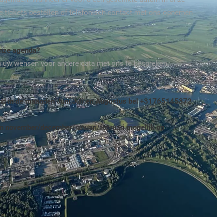
ite tickets bestellen of telefonisch contact met ons opnemen
onze agenda?
m uw wensen voor andere data met ons te bespreken.
end in de maanden Juni,Juli en Augustus bel +31765145372.
n november/december/januari/februari mogelijk op