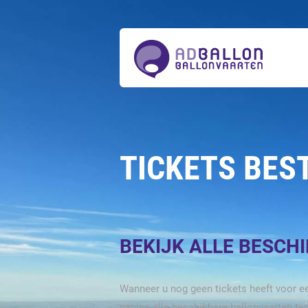
Over
ons
Ballonvaarten
Tickets
bestellen
Acties
Prijzen
Actueel
Contact
TICKETS BES
BEKIJK ALLE BESCH
Wanneer u nog geen tickets heeft voor ee
pagina alle beschikbare ballonvaarten te