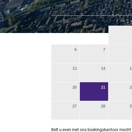
«
MA
DI
WO
29
30
6
7
13
14
1
20
21
2
27
28
2
Belt u even met ons boekingskantoor mocht