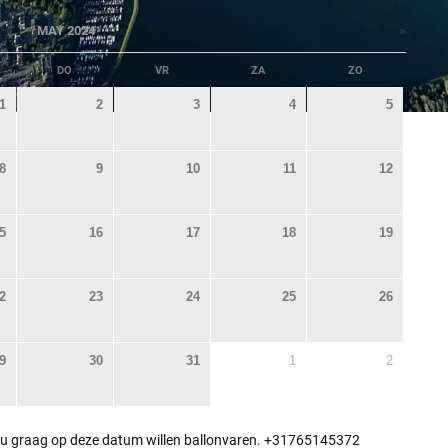
»
MAY 2024
DO
VR
ZA
ZO
1
2
3
4
5
8
9
10
11
12
5
16
17
18
19
2
23
24
25
26
9
30
31
1
2
 u graag op deze datum willen ballonvaren. +31765145372