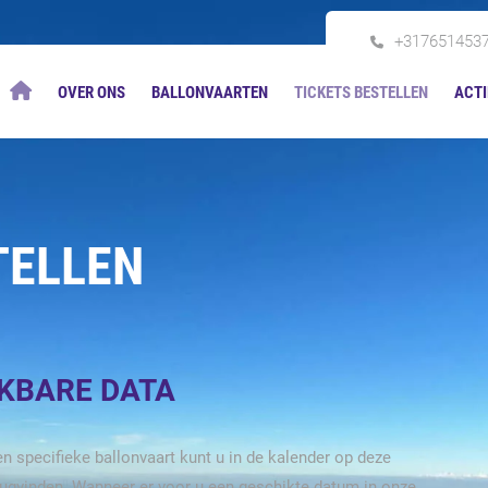
+317651453
OVER ONS
BALLONVAARTEN
TICKETS BESTELLEN
ACTI
TELLEN
IKBARE DATA
n specifieke ballonvaart kunt u in de kalender op deze
rugvinden. Wanneer er voor u een geschikte datum in onze