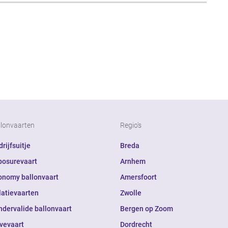
llonvaarten
Regio's
rijfsuitje
Breda
posurevaart
Arnhem
onomy ballonvaart
Amersfoort
latievaarten
Zwolle
ndervalide ballonvaart
Bergen op Zoom
ivevaart
Dordrecht