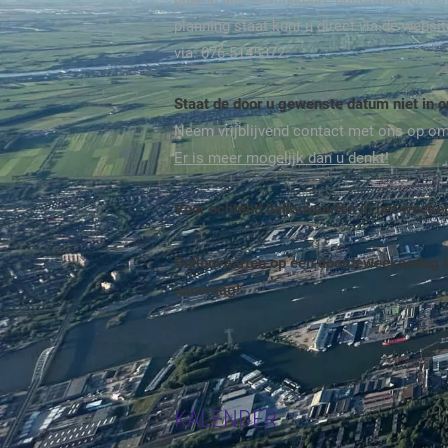
planning staat kunt u direct via de webs
via: 076-5145372.
Staat de door u gewenste datum niet in 
Neem vrijblijvend contact met ons op o
Er is meer mogelijk dan u denkt!
Voor ochtend ballonvaarten in het week
Ballonvaarten op een doordeweeksedag i
aanvraag!
KALENDER